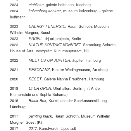
2024
einblicke,
galerie hoffmann, friedberg
2024
kolvenburg konkret
, museum kolvenburg – galerie
hoffmann
2023
ENERGY I ENERGIE,
Raum Schroth, Museum
Wilhelm Morgner, Soest
2023
PROFIL
,
drj art projects, Berlin
2023
KULTUR.KONTAKT.KONKRET,
Sammlung Schroth,
House of Arts, Veszprém Kulturhauptstadt, HU
2022
MEET US ON JUPITER
, Jupiter, Hamburg
2021
RESONANZ
,
Kloster Wedinghausen, Arnsberg
2020
RESET
, Galerie Nanna Preußners, Hamburg
2018
UFER OPEN
, Uferhallen, Berlin (mit Antje
Blumenstein und Sophia Schama)
2018
Black Box
, Kunsthalle der Sparkassenstiftung
Lüneburg
2017
painting black
, Raum Schroth, Museum Wilhelm
Morgner, Soest (K)
2017
2017,
Kunstverein Lippstadt