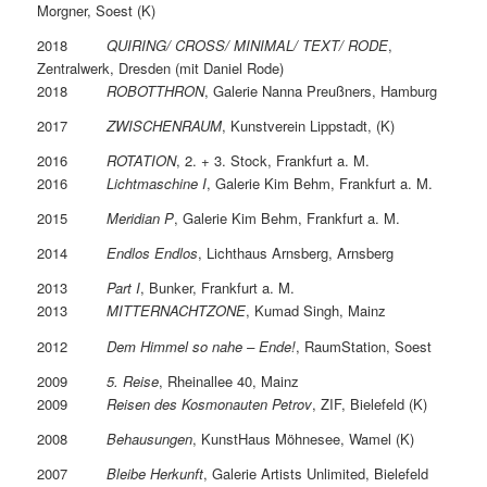
Morgner, Soest (K)
2018
QUIRING/ CROSS/ MINIMAL/ TEXT/ RODE
,
Zentralwerk, Dresden (mit Daniel Rode)
2018
ROBOTTHRON
, Galerie Nanna Preußners, Hamburg
2017
ZWISCHENRAUM
, Kunstverein Lippstadt, (K)
2016
ROTATION
, 2. + 3. Stock, Frankfurt a. M.
2016
Lichtmaschine I
, Galerie Kim Behm, Frankfurt a. M.
2015
Meridian P
, Galerie Kim Behm, Frankfurt a. M.
2014
Endlos Endlos
, Lichthaus Arnsberg, Arnsberg
2013
Part I
, Bunker, Frankfurt a. M.
2013
MITTERNACHTZONE
, Kumad Singh, Mainz
2012
Dem Himmel so nahe – Ende!
, RaumStation, Soest
2009
5. Reise
, Rheinallee 40, Mainz
2009
Reisen des Kosmonauten Petrov
, ZIF, Bielefeld (K)
2008
Behausungen
, KunstHaus Möhnesee, Wamel (K)
2007
Bleibe Herkunft
, Galerie Artists Unlimited, Bielefeld