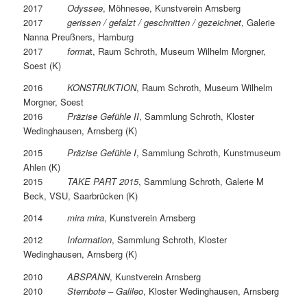
2017
Odyssee
, Möhnesee, Kunstverein Arnsberg
2017
gerissen / gefalzt / geschnitten / gezeichnet
, Galerie
Nanna Preußners, Hamburg
2017
forma
t, Raum Schroth, Museum Wilhelm Morgner,
Soest (K)
2016
KONSTRUKTION
, Raum Schroth, Museum Wilhelm
Morgner, Soest
2016
Präzise Gefühle II
, Sammlung Schroth, Kloster
Wedinghausen, Arnsberg (K)
2015
Präzise Gefühle I
, Sammlung Schroth, Kunstmuseum
Ahlen (K)
2015
TAKE PART 2015
, Sammlung Schroth, Galerie M
Beck, VSU, Saarbrücken (K)
2014
mira mira
, Kunstverein Arnsberg
2012
Information
, Sammlung Schroth, Kloster
Wedinghausen, Arnsberg (K)
2010
ABSPANN
, Kunstverein Arnsberg
2010
Sternbote – Galileo
, Kloster Wedinghausen, Arnsberg