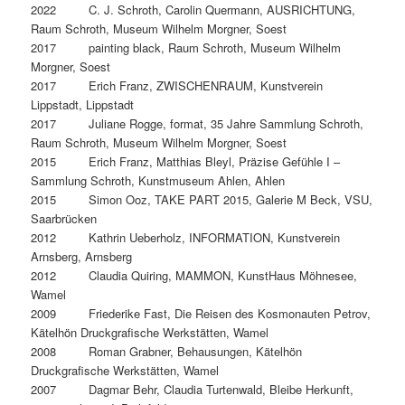
2022 C. J. Schroth, Carolin Quermann, AUSRICHTUNG,
Raum Schroth, Museum Wilhelm Morgner, Soest
2017 painting black, Raum Schroth, Museum Wilhelm
Morgner, Soest
2017 Erich Franz, ZWISCHENRAUM, Kunstverein
Lippstadt, Lippstadt
2017 Juliane Rogge, format, 35 Jahre Sammlung Schroth,
Raum Schroth, Museum Wilhelm Morgner, Soest
2015 Erich Franz, Matthias Bleyl, Präzise Gefühle I –
Sammlung Schroth, Kunstmuseum Ahlen, Ahlen
2015 Simon Ooz, TAKE PART 2015, Galerie M Beck, VSU,
Saarbrücken
2012 Kathrin Ueberholz, INFORMATION, Kunstverein
Arnsberg, Arnsberg
2012 Claudia Quiring, MAMMON, KunstHaus Möhnesee,
Wamel
2009 Friederike Fast, Die Reisen des Kosmonauten Petrov,
Kätelhön Druckgrafische Werkstätten, Wamel
2008 Roman Grabner, Behausungen, Kätelhön
Druckgrafische Werkstätten, Wamel
2007 Dagmar Behr, Claudia Turtenwald, Bleibe Herkunft,